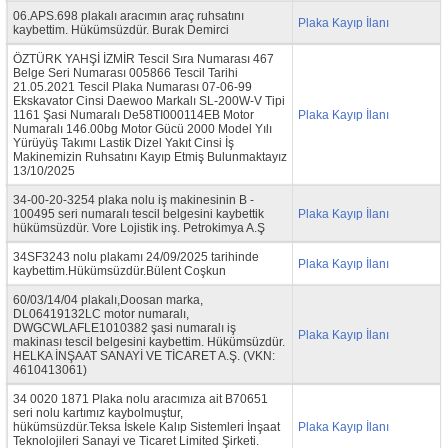
06.APS.698 plakalı aracımın araç ruhsatını
Plaka Kayıp İlanı
kaybettim. Hükümsüzdür. Burak Demirci
ÖZTÜRK YAHŞİ İZMİR Tescil Sıra Numarası 467
Belge Seri Numarası 005866 Tescil Tarihi
21.05.2021 Tescil Plaka Numarası 07-06-99
Ekskavator Cinsi Daewoo Markalı SL-200W-V Tipi
1161 Şasi Numaralı De58TI000114EB Motor
Plaka Kayıp İlanı
Numaralı 146.00bg Motor Gücü 2000 Model Yılı
Yürüyüş Takımı Lastik Dizel Yakıt Cinsi İş
Makinemizin Ruhsatını Kayıp Etmiş Bulunmaktayız
13/10/2025
34-00-20-3254 plaka nolu iş makinesinin B -
100495 seri numaralı tescil belgesini kaybettik
Plaka Kayıp İlanı
hükümsüzdür. Vore Lojistik inş. Petrokimya A.Ş
34SF3243 nolu plakamı 24/09/2025 tarihinde
Plaka Kayıp İlanı
kaybettim.Hükümsüzdür.Bülent Coşkun
60/03/14/04 plakalı,Doosan marka,
DL06419132LC motor numaralı,
DWGCWLAFLE1010382 şasi numaralı iş
Plaka Kayıp İlanı
makinası tescil belgesini kaybettim. Hükümsüzdür.
HELKA İNŞAAT SANAYİ VE TİCARET A.Ş. (VKN:
4610413061)
34 0020 1871 Plaka nolu aracımıza ait B70651
seri nolu kartımız kaybolmuştur,
hükümsüzdür.Teksa İskele Kalıp Sistemleri İnşaat
Plaka Kayıp İlanı
Teknolojileri Sanayi ve Ticaret Limited Şirketi.