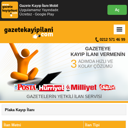
Gazete Kayıp İlanı Mobil
Aç
Uygulamamız Yayındadır.
Ücretsiz - Google Play
0212 571 46 99
GAZETEYE
KAYIP İLANI VERMENİN
3
ADIMDA HIZLI VE
KOLAY ÇÖZÜMÜ
GAZETELERİN YETKİLİ İLAN SERVİSİ
Plaka Kayıp İlanı
İlan Metni
İlan Tipi