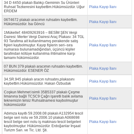
34 D 4450 plakalı Balıkçı Gemimin Su Ürünleri
Ruhsat Tezkeresini kaybettim.Hükümsüzdür. Uğur
Plaka Kayıp İlanı
ERDEM
06T4672 plakalı aracımın ruhsatını kaybettim.
Plaka Kayıp İlanı
Hükümsüzdür. İsa Göncü
1Mükellef: 48409263916 – BESİM ŞEN Vergi
Dairesi: Merter Vergi Dairesi Araç Plakası: 34 TGL
93 Tarafıma ait kullanılmamış perakende satış
fişleri kaybolmuştur. Kayıp fişlerin seri–sıra
Plaka Kayıp İlanı
numarası bulunamadığından, üçüncü kişiler
tarafından kötüye kullanılma ihtimaline karşı
tamamı hükümsüzdür.
07 BUN 379 plakalı aracımın ruhsatını kaybettim.
Plaka Kayıp İlanı
Hükümsüzdür. ESENER ÖZ
34.SR.945 plakalı aracın ruhsatını,plakasını
Plaka Kayıp İlanı
kaybettim.Hükümsüzdür. Hakan Özbudak
Coşkun Mehmet isimli 35B5337 plakalı Çeşme
limanına bağli TCSC9 Çağrı işaretli balık avlama
Plaka Kayıp İlanı
teknemizin telsiz Ruhsatnamesi kaybolmuştur
hükümsüzdür
Adımıza kayıtlı 59.2008.08 plakalı A132954 tescil
belge seri nolu ve 59.2006.10 plakalı A068698
tescil belge seri nolu iş makinası tescil belgeleri
Plaka Kayıp İlanı
kaybolmuştur. Hükümsüzdür. Erdoğanlar İnşaat
Turizm San. ve Tic. Ltd. Şti.