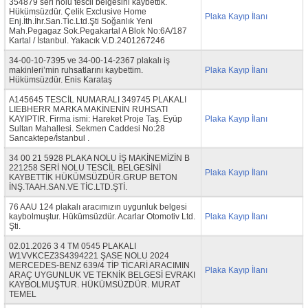
354879 seri nolu tescil belgesini kaybettik.
Hükümsüzdür. Çelik Exclusive Home
Plaka Kayıp İlanı
Enj.İth.İhr.San.Tic.Ltd.Şti Soğanlık Yeni
Mah.Pegagaz Sok.Pegakartal A Blok No:6A/187
Kartal / İstanbul. Yakacık V.D.2401267246
34-00-10-7395 ve 34-00-14-2367 plakalı iş
makinleri’min ruhsatlarını kaybettim.
Plaka Kayıp İlanı
Hükümsüzdür. Enis Karataş
A145645 TESCİL NUMARALI 349745 PLAKALI
LIEBHERR MARKA MAKİNENİN RUHSATI
KAYIPTIR. Firma ismi: Hareket Proje Taş. Eyüp
Plaka Kayıp İlanı
Sultan Mahallesi. Sekmen Caddesi No:28
Sancaktepe/İstanbul .
34 00 21 5928 PLAKA NOLU İŞ MAKİNEMİZİN B
221258 SERİ NOLU TESCİL BELGESİNİ
Plaka Kayıp İlanı
KAYBETTİK HÜKÜMSÜZDÜR.GRUP BETON
İNŞ.TAAH.SAN.VE TİC.LTD.ŞTİ.
76 AAU 124 plakalı aracımızın uygunluk belgesi
kaybolmuştur. Hükümsüzdür. Acarlar Otomotiv Ltd.
Plaka Kayıp İlanı
Şti.
02.01.2026 3 4 TM 0545 PLAKALI
W1VVKCEZ3S4394221 ŞASE NOLU 2024
MERCEDES-BENZ 639/4 TİP TİCARİ ARACIMIN
Plaka Kayıp İlanı
ARAÇ UYGUNLUK VE TEKNİK BELGESİ EVRAKI
KAYBOLMUŞTUR. HÜKÜMSÜZDÜR. MURAT
TEMEL