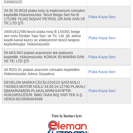
03/09/2025
34 00 20 8018 plaka nolu iş makinamızın ruhsatını
kaybettik.Hükümsüzdür. Tescil Belge Seri No:B
Plaka Kayıp İlanı
175288 YILDIZ İNŞAAT PETROL ÜR.NAK.SAN.VE
TİC.LTD.ŞTİ.
34001811590 tescil plaka nolu B 134381 belge
seri nolu Destan Yapı San. ve Tic. Ltd. Şti. adına
Plaka Kayıp İlanı
kayıtlı kanal kazıcı ve yükleyicinin tescil belgesi
kaybolmuştur. Hükümsüzdür.
59 AKS 943 plakalı aracımızın tek plakasını
kaybettik. Hükümsüzdür. KONUK ISI MAKİNA SAN
Plaka Kayıp İlanı
VE TİC LTD ŞTİ
34.RDG.01 plakalı aracımın ruhsatını kaybettim.
Plaka Kayıp İlanı
Hükümsüzdür. Adınız Soyadınız
DEVELON MARKA CECEL010210 ŞASİ NOLU
7403803 MOTOR NOLU 34.00.24.12790 PLAKALI
İŞMAKİNAMIZIN PLAKALARINI KAYIPTIR.
Plaka Kayıp İlanı
HÜKÜMSÜZDÜR. BMG TAAH.İNŞ.YAPI TEK.A.Ş.
VERGİ NO:0690464096
Tüm İş İlanları İçin