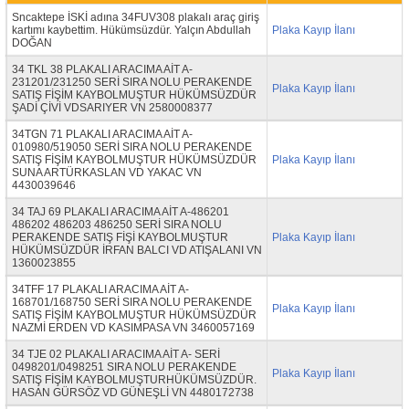
Sncaktepe İSKİ adına 34FUV308 plakalı araç giriş
kartımı kaybettim. Hükümsüzdür. Yalçın Abdullah
Plaka Kayıp İlanı
DOĞAN
34 TKL 38 PLAKALI ARACIMA AİT A-
231201/231250 SERİ SIRA NOLU PERAKENDE
Plaka Kayıp İlanı
SATIŞ FİŞİM KAYBOLMUŞTUR HÜKÜMSÜZDÜR
ŞADİ ÇİVİ VDSARIYER VN 2580008377
34TGN 71 PLAKALI ARACIMA AİT A-
010980/519050 SERİ SIRA NOLU PERAKENDE
SATIŞ FİŞİM KAYBOLMUŞTUR HÜKÜMSÜZDÜR
Plaka Kayıp İlanı
SUNA ARTÜRKASLAN VD YAKAC VN
4430039646
34 TAJ 69 PLAKALI ARACIMA AİT A-486201
486202 486203 486250 SERİ SIRA NOLU
PERAKENDE SATIŞ FİŞİ KAYBOLMUŞTUR
Plaka Kayıp İlanı
HÜKÜMSÜZDÜR İRFAN BALCI VD ATIŞALANI VN
1360023855
34TFF 17 PLAKALI ARACIMA AİT A-
168701/168750 SERİ SIRA NOLU PERAKENDE
Plaka Kayıp İlanı
SATIŞ FİŞİM KAYBOLMUŞTUR HÜKÜMSÜZDÜR
NAZMİ ERDEN VD KASIMPASA VN 3460057169
34 TJE 02 PLAKALI ARACIMA AİT A- SERİ
0498201/0498251 SIRA NOLU PERAKENDE
Plaka Kayıp İlanı
SATIŞ FİŞİM KAYBOLMUŞTURHÜKÜMSÜZDÜR.
HASAN GÜRSÖZ VD GÜNEŞLİ VN 4480172738