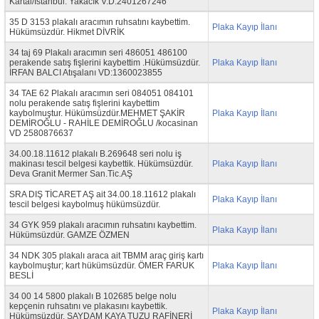
Kartal/İstanbul. Yakacık V.D.2401267246
35 D 3153 plakalı aracımın ruhsatını kaybettim.
Plaka Kayıp İlanı
Hükümsüzdür. Hikmet DİVRİK
34 taj 69 Plakalı aracımın seri 486051 486100
perakende satış fişlerini kaybettim .Hükümsüzdür.
Plaka Kayıp İlanı
İRFAN BALCI Atışalanı VD:1360023855
34 TAE 62 Plakalı aracımın seri 084051 084101
nolu perakende satış fişlerini kaybettim
kaybolmuştur. Hükümsüzdür.MEHMET ŞAKİR
Plaka Kayıp İlanı
DEMİROĞLU - RAHİLE DEMİROĞLU /kocasinan
VD 2580876637
34.00.18.11612 plakalı B.269648 seri nolu iş
makinası tescil belgesi kaybettik. Hükümsüzdür.
Plaka Kayıp İlanı
Deva Granit Mermer San.Tic.AŞ
SRA DIŞ TİCARET AŞ ait 34.00.18.11612 plakalı
Plaka Kayıp İlanı
tescil belgesi kaybolmuş hükümsüzdür.
34 GYK 959 plakalı aracımın ruhsatını kaybettim.
Plaka Kayıp İlanı
Hükümsüzdür. GAMZE ÖZMEN
34 NDK 305 plakalı araca ait TBMM araç giriş kartı
kaybolmuştur; kart hükümsüzdür. ÖMER FARUK
Plaka Kayıp İlanı
BESLİ
34 00 14 5800 plakalı B 102685 belge nolu
kepçenin ruhsatını ve plakasını kaybettik.
Plaka Kayıp İlanı
Hükümsüzdür. SAYDAM KAYA TUZU RAFİNERİ