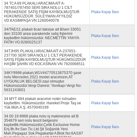
34 TCA 69 PLAKALI ARACIMA AİT A-
787401/787450 SERİ SIRA NOLU 1 CİLT
PERAKENDE SATIŞ FİŞİM KAYBOLMUŞTUR
Plaka Kayıp İlanı
HÜKÜMSÜZDÜR. SÜLEYMAN AYYILDIZ
VD:KASIMPAŞA VN:1260040078
34/TAE/11 plakalı ticari taksiye ait B/seri 33051
den 33100 arası parakende satış fişlerimi
Plaka Kayıp İlanı
kaybettim hükümsüzdür. NECMETTİN YAHYA
FATİH VG:9280025137
34TJH95 PLAKALI ARACIMA AİT A-237651-
237700 SERİ SIRA NOLU 1 CİLT PERAKENDE
Plaka Kayıp İlanı
SATIŞ FİŞİM KAYBOLMUŞTUR HÜKÜMSÜZDÜR
HAŞİM ŞAHİN VD KOCASİNAN VN 7920068511
34KY9998 plakalı,W1V44770513875370 şase
nolu Mercedes 2021 model aracımızın,AT
UYGUNLUK BELGESİ zayi olmuştur.
Plaka Kayıp İlanı
Hükümsüzdür.Vergi Dairesi: Yenikapı Vergi No:
5631243601
34 MYT 484 plakalı aracımın noter ruhsatını
kaybettim. Hükümsüzdür. Hareket Proje Taş.ve
Plaka Kayıp İlanı
Yük.Müh.A.Ş..4570040199
34 00 19 8968 plaka nolu iş makinesine ait B
354879 seri nolu tescil belgesini
kaybettik.Hükümsüzdür.Çelik Exclusive Home
Plaka Kayıp İlanı
Enj.İth.İhr.San.Tic.Ltd.Şti Soğanlık Yeni
Mah.Pegagaz Sok.Pegakartal A Blok No:6A/187