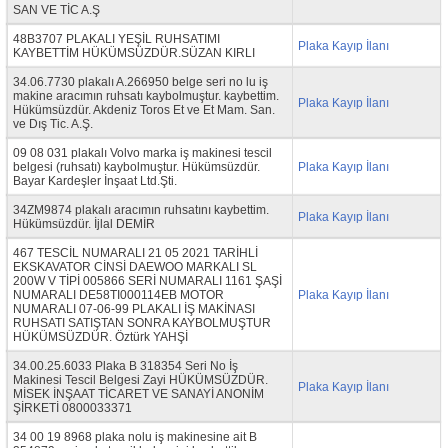
SAN VE TİC A.Ş
48B3707 PLAKALI YEŞİL RUHSATIMI
Plaka Kayıp İlanı
KAYBETTİM HÜKÜMSÜZDÜR.SÜZAN KIRLI
34.06.7730 plakalı A.266950 belge seri no lu iş
makine aracımın ruhsatı kaybolmuştur. kaybettim.
Plaka Kayıp İlanı
Hükümsüzdür. Akdeniz Toros Et ve Et Mam. San.
ve Dış Tic. A.Ş.
09 08 031 plakalı Volvo marka iş makinesi tescil
belgesi (ruhsatı) kaybolmuştur. Hükümsüzdür.
Plaka Kayıp İlanı
Bayar Kardeşler İnşaat Ltd.Şti.
34ZM9874 plakalı aracımın ruhsatını kaybettim.
Plaka Kayıp İlanı
Hükümsüzdür. İjlal DEMİR
467 TESCİL NUMARALI 21 05 2021 TARİHLİ
EKSKAVATOR CİNSİ DAEWOO MARKALI SL
200W V TİPİ 005866 SERİ NUMARALI 1161 ŞAŞİ
NUMARALI DE58TI000114EB MOTOR
Plaka Kayıp İlanı
NUMARALI 07-06-99 PLAKALI İŞ MAKİNASI
RUHSATI SATIŞTAN SONRA KAYBOLMUŞTUR
HÜKÜMSÜZDÜR. Öztürk YAHŞİ
34.00.25.6033 Plaka B 318354 Seri No İş
Makinesi Tescil Belgesi Zayi HÜKÜMSÜZDÜR.
Plaka Kayıp İlanı
MİSEK İNŞAAT TİCARET VE SANAYİ ANONİM
ŞİRKETİ 0800033371
34 00 19 8968 plaka nolu iş makinesine ait B