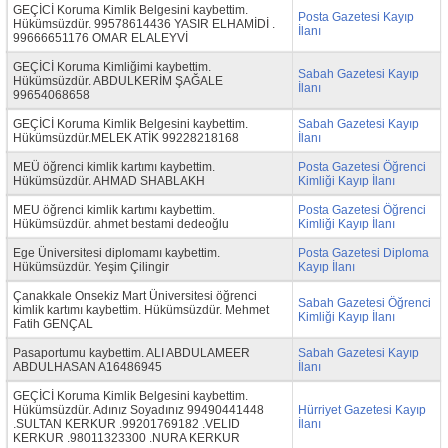
GEÇİCİ Koruma Kimlik Belgesini kaybettim.
Posta Gazetesi Kayıp
Hükümsüzdür. 99578614436 YASIR ELHAMİDİ .
İlanı
99666651176 OMAR ELALEYVİ
GEÇİCİ Koruma Kimliğimi kaybettim.
Sabah Gazetesi Kayıp
Hükümsüzdür. ABDULKERİM ŞAĞALE
İlanı
99654068658
GEÇİCİ Koruma Kimlik Belgesini kaybettim.
Sabah Gazetesi Kayıp
Hükümsüzdür.MELEK ATİK 99228218168
İlanı
MEÜ öğrenci kimlik kartımı kaybettim.
Posta Gazetesi Öğrenci
Hükümsüzdür. AHMAD SHABLAKH
Kimliği Kayıp İlanı
MEU öğrenci kimlik kartımı kaybettim.
Posta Gazetesi Öğrenci
Hükümsüzdür. ahmet bestami dedeoğlu
Kimliği Kayıp İlanı
Ege Üniversitesi diplomamı kaybettim.
Posta Gazetesi Diploma
Hükümsüzdür. Yeşim Çilingir
Kayıp İlanı
Çanakkale Onsekiz Mart Üniversitesi öğrenci
Sabah Gazetesi Öğrenci
kimlik kartımı kaybettim. Hükümsüzdür. Mehmet
Kimliği Kayıp İlanı
Fatih GENÇAL
Pasaportumu kaybettim. ALI ABDULAMEER
Sabah Gazetesi Kayıp
ABDULHASAN A16486945
İlanı
GEÇİCİ Koruma Kimlik Belgesini kaybettim.
Hükümsüzdür. Adınız Soyadınız 99490441448
Hürriyet Gazetesi Kayıp
.SULTAN KERKUR .99201769182 .VELID
İlanı
KERKUR .98011323300 .NURA KERKUR