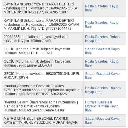
KAYIP İLANI Şirketimize ait KARAR DEFTERİ
Posta Gazetesi Kayıp
kaybolmuştur. Hükümsüzdür. 18/09/2025 OSKA
İlanı
MÜHENDİSLİK İNŞ.LTD.ŞTİ/1420571097
KAYIP İLANI Şirketimize ait KARAR DEFTERİ
Posta Gazetesi Kayıp
kaybolmuştur. Hükümsüzdür. 18/09/2025 KAYAN
İlanı
MİMARLIK MÜH. İNŞ. LTD.ŞTİ/5371044472
20061865 nolu fatih belediyesi işyeriaçma
Posta Gazetesi Ruhsat
ruhsatım kayıptır.Hükümsüzdür.
Kayıp İlanı
GEÇİCİ Koruma Kimlik Belgesini kaybettim.
Sabah Gazetesi Kayıp
Hükümsüzdür. FEHED EL LAFİ
İlanı
GEÇİCİ Koruma Kimlik Belgesini kaybettim.
Posta Gazetesi Kayıp
Hükümsüzdür. Emine ELOMAR
İlanı
GEÇİCİ Koruma kaybettim. 99320755134NUREL
Sabah Gazetesi Kayıp
HUDA ELŞEYH
İlanı
İstanbul Üniversitesi Eczacılık Fakültesi
Posta Gazetesi Diploma
17/09/1996 tarihli 5500 nolu diplomamı kaybettim.
Kayıp İlanı
Hükümsüzdür. Mecit BERİ 27160420226
İstanbul Gelişim Üniversitesi adına düzenlenmiş
Hürriyet Gazetesi
olan öğrenci kimlik kartımı kaybettim.
Öğrenci Kimliği Kayıp
Hükümsüzdür. Ad Soyad: Cemre Cesur
İlanı
METRO İSTANBUL PERSONEL KARTIMI
Sabah Gazetesi Kayıp
KAYBETTİM.HÜKÜMSÜZDÜR, MURAT NAÇAR
İlanı