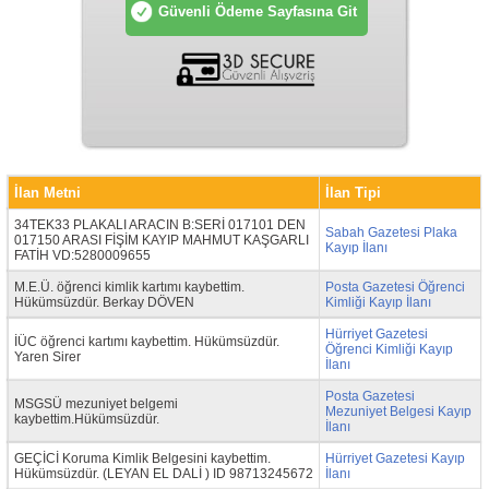
İlan Metni
İlan Tipi
34TEK33 PLAKALI ARACIN B:SERİ 017101 DEN
Sabah Gazetesi Plaka
017150 ARASI FİŞİM KAYIP MAHMUT KAŞGARLI
Kayıp İlanı
FATİH VD:5280009655
M.E.Ü. öğrenci kimlik kartımı kaybettim.
Posta Gazetesi Öğrenci
Hükümsüzdür. Berkay DÖVEN
Kimliği Kayıp İlanı
Hürriyet Gazetesi
İÜC öğrenci kartımı kaybettim. Hükümsüzdür.
Öğrenci Kimliği Kayıp
Yaren Sirer
İlanı
Posta Gazetesi
MSGSÜ mezuniyet belgemi
Mezuniyet Belgesi Kayıp
kaybettim.Hükümsüzdür.
İlanı
GEÇİCİ Koruma Kimlik Belgesini kaybettim.
Hürriyet Gazetesi Kayıp
Hükümsüzdür. (LEYAN EL DALİ ) ID 98713245672
İlanı