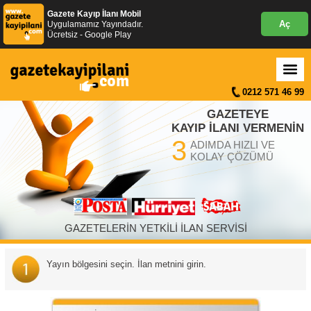
Gazete Kayıp İlanı Mobil
Aç
Uygulamamız Yayındadır.
Ücretsiz - Google Play
0212 571 46 99
GAZETEYE
KAYIP İLANI VERMENİN
3
ADIMDA HIZLI VE
KOLAY ÇÖZÜMÜ
GAZETELERİN YETKİLİ İLAN SERVİSİ
Yayın bölgesini seçin. İlan metnini girin.