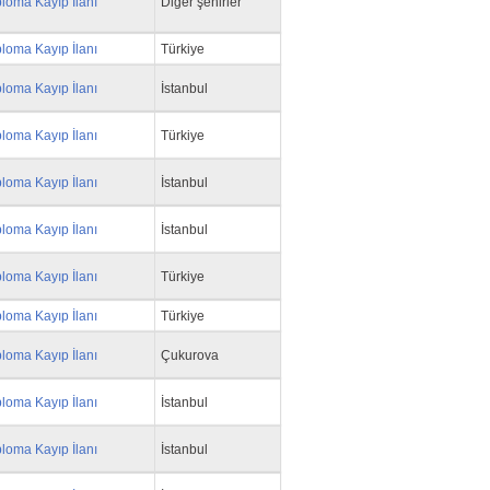
loma Kayıp İlanı
Diğer şehirler
loma Kayıp İlanı
Türkiye
loma Kayıp İlanı
İstanbul
loma Kayıp İlanı
Türkiye
loma Kayıp İlanı
İstanbul
loma Kayıp İlanı
İstanbul
loma Kayıp İlanı
Türkiye
loma Kayıp İlanı
Türkiye
loma Kayıp İlanı
Çukurova
loma Kayıp İlanı
İstanbul
loma Kayıp İlanı
İstanbul