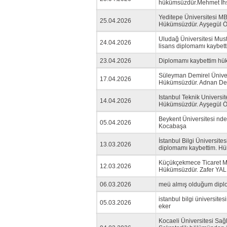
hükümsüzdür.Mehmet İhs
Yeditepe Üniversitesi M
25.04.2026
Hükümsüzdür. Ayşegül Ön
Uludağ Üniversitesi Mu
24.04.2026
lisans diplomamı kaybet
23.04.2026
Diplomamı kaybettim h
Süleyman Demirel Üniver
17.04.2026
Hükümsüzdür. Adnan Den
Istanbul Teknik Univers
14.04.2026
Hükümsüzdür. Ayşegül Ön
Beykent Üniversitesi nd
05.04.2026
Kocabaşa
İstanbul Bilgi Üniversit
13.03.2026
diplomamı kaybettim. H
Küçükçekmece Ticaret M
12.03.2026
Hükümsüzdür. Zafer Y
06.03.2026
meü almış olduğum dipl
istanbul bilgi üniversit
05.03.2026
eker
Kocaeli Üniversitesi Sa