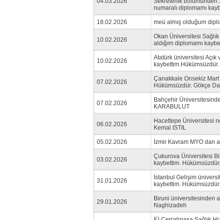
04.03.2026
Sekreterlik bölümünden 
numaralı diplomamı kay
18.02.2026
meü almış olduğum dipl
Okan Üniversitesi Sağlık
10.02.2026
aldığım diplomamı kaybe
Atatürk üniversitesi Açı
10.02.2026
kaybettim.Hükümsüzdür. A
Çanakkale Onsekiz Mart 
07.02.2026
Hükümsüzdür. Gökçe D
Bahçehir Üniversitesind
07.02.2026
KARABULUT
Hacettepe Üniversitesi 
06.02.2026
Kemal ISTIL
05.02.2026
İzmir Kavram MYO dan a
Çukurova Üniversitesi B
03.02.2026
kaybettim. Hükümsüzdür.
İstanbul Gelişim üniver
31.01.2026
kaybettim. Hükümsüzdür. 
Biruni üniversitesinden
29.01.2026
Naghizadeh
İÜ Cerrahpaşa Sağlık H