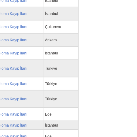
loma Kayıp İlanı
İstanbul
loma Kayıp İlanı
İstanbul
loma Kayıp İlanı
Çukurova
loma Kayıp İlanı
Ankara
loma Kayıp İlanı
İstanbul
loma Kayıp İlanı
Türkiye
loma Kayıp İlanı
Türkiye
loma Kayıp İlanı
Türkiye
loma Kayıp İlanı
Ege
loma Kayıp İlanı
İstanbul
loma Kayıp İlanı
Ege