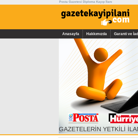
Posta Gazetesi Diploma Kayıp İlanı
Anasayfa
Hakkımızda
Garanti ve İa
GAZETELERİN YETKİLİ İLA