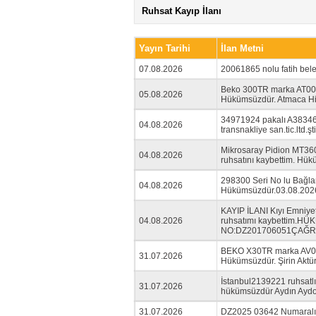
Ruhsat Kayıp İlanı
Yayın Tarihi
İlan Metni
07.08.2026
20061865 nolu fatih bele
Beko 300TR marka AT0000
05.08.2026
Hükümsüzdür. Atmaca Hip
34971924 pakalı A383463
04.08.2026
transnakliye san.tic.ltd.şti
Mikrosaray Pidion MT36
04.08.2026
ruhsatını kaybettim. 
298300 Seri No lu Bağla
04.08.2026
Hükümsüzdür.03.08.202
KAYIP İLANI Kıyı Emniye
04.08.2026
ruhsatımı kaybettim.H
NO:DZ201706051ÇAĞR
BEKO X30TR marka AV0000
31.07.2026
Hükümsüzdür. Şirin Akt
İstanbul2139221 ruhsatlı
31.07.2026
hükümsüzdür Aydın Ayd
31.07.2026
DZ2025 03642 Numaralı 