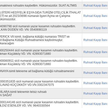
şmakinesi ruhsatını kaybettim. Hükümsüzdür. SUAT ALTMIS
Ruhsat Kayıp İlanı
UJİTERİ HEDİYELİK EŞYA GIDA TURİZM OTELCİLİK İTHALAT
İ ne ait 2023/3698 numaralı İşyeri Açma ve Çalışma
Ruhsat Kayıp İlanı
Hükümsüzdür.
0798 sicil numaralı yazar kasamın ruhsatını kaybettim.
Ruhsat Kayıp İlanı
LKAN DÜDEN VD. VN: 0540690119
ERICK VII isimli, bağlama kütüğü numarası TRIST ve
it Bağlama Kütüğü Ruhsatnamesi kaybolmuştur.
Ruhsat Kayıp İlanı
ıkaracağım
250444 sicil numaralı yazar kasamın ruhsatını kaybettim.
Ruhsat Kayıp İlanı
Akman Küçükköy VD. VN: 42893071880
060911 sicil numaralı yazar kasamın ruhsatını kaybettim.
Ruhsat Kayıp İlanı
Akman Küçükköy VD. VN: 42893071880
AYA isimli tekneme ait bağlama kütüğü ruhsatnamesini
Ruhsat Kayıp İlanı
0351835 sicil numaralı yazar kasamın ruhsatını kaybettim.
Ruhsat Kayıp İlanı
 ELAVAD KÜÇÜKKÖY VD.VN:3302347075
LARA isimli teknemin telsiz ruhsatı
Ruhsat Kayıp İlanı
AN SAĞAT
144146 sicil numaralı yazar kasamın ruhsatını kaybettim.
Ruhsat Kayıp İlanı
ILDIZ ESENLER VD. VN: 9640330564