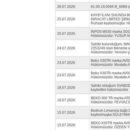
28.07.2026
81.00.19.0094 B_6889 i
KAYIP İLANI SHUNDA B
25.07.2026
İHRACAT LİMİTED ŞİRKET
Ruhsatı kaybolmuştur. 
İNPOS M530 marka SD2409
25.07.2026
Hükümsüzdür. YUSUF A
Sahibi bulunduğum, MAV
24.07.2026
2353249 olan tekneme a
Hükümsüzdür. Yenisini ç
Beko X30TR marka AV0000
23.07.2026
Hükümsüzdür. Mustafa 
Beko X30TR marka AV0000
23.07.2026
Hükümsüzdür. Mustafa 
Sahibi olduğum SVABODN
18.07.2026
kaybettim hükümsüzdür.
BEKO 300 TR marka AT000
18.07.2026
Hükümsüzdür. FEVVAZ
Bodrum Limanına bağlı Dİ
15.07.2026
kaybolmuştur.SÜLEYM
BEKO X30TR marka AV0000
15.07.2026
Hükümsüzdür. ÖZDEN Y