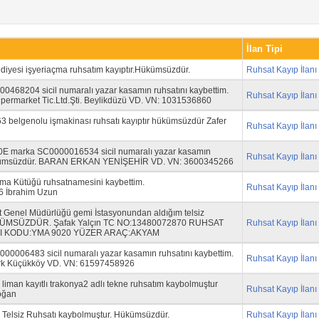
İlan Tipi
diyesi işyeriaçma ruhsatım kayıptır.Hükümsüzdür.
Ruhsat Kayıp İlanı
468204 sicil numaralı yazar kasamın ruhsatını kaybettim.
Ruhsat Kayıp İlanı
ermarket Tic.Ltd.Şti. Beylikdüzü VD. VN: 1031536860
 belgenolu işmakinası ruhsatı kayıptır hükümsüzdür Zafer
Ruhsat Kayıp İlanı
0E marka SC0000016534 sicil numaralı yazar kasamın
Ruhsat Kayıp İlanı
Hükümsüzdür. BARAN ERKAN YENİŞEHİR VD. VN: 3600345266
ma Kütüğü ruhsatnamesini kaybettim.
Ruhsat Kayıp İlanı
6 İbrahim Uzun
t Genel Müdürlüğü gemi İstasyonundan aldığım telsiz
ÜKÜMSÜZDÜR. Şafak Yalçın TC NO:13480072870 RUHSAT
Ruhsat Kayıp İlanı
I KODU:YMA 9020 YÜZER ARAÇ:AKYAM
006483 sicil numaralı yazar kasamın ruhsatını kaybettim.
Ruhsat Kayıp İlanı
ürk Küçükköy VD. VN: 61597458926
 liman kayıtlı trakonya2 adlı tekne ruhsatım kaybolmuştur
Ruhsat Kayıp İlanı
oğan
Telsiz Ruhsatı kaybolmuştur. Hükümsüzdür.
Ruhsat Kayıp İlanı