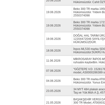
20.06.2026
Hükümsüzdür. Cahit ÖZ
Beko 300 TR marka 19509
19.06.2026
Hükümsüzdür. Yıldem Büfe
2550374098
Beko 300 TR marka 17231
19.06.2026
Hükümsüzdür. Yıldem Büfe
2550374098
DOĞAL HAL TARIM ÜRÜN
19.06.2026
12204472046 SAYILI 
HÜKÜMSÜZDÜR.
İnpos ML530 marka SD002
18.06.2026
Hükümsüzdür.SÜKRÜ KAY
MİKROSARAY İNPOS M530
11.06.2026
ruhsatını kaybettim. H
"GÖZTEPE V.D. 15281780
07.06.2026
model, AS0000286389 sic
Beko 300 TR marka AT000
04.06.2026
Hükümsüzdür. Yunus Emr
34 MYT 484 plakalı aracı
23.05.2026
Taş.ve Yük.Müh.A.Ş..45
BAŞAKŞEHİR VERGİ DAİR
21.05.2026
300 TR Model, AT00003272