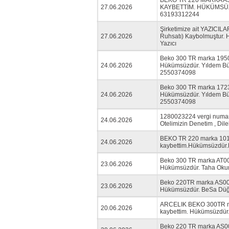
BEKO TR 220 MARKA A
27.06.2026
KAYBETTİM. HÜKÜMSÜZ
63193312244
Şirketimize ait YAZICILA
27.06.2026
Ruhsatı) Kaybolmuştur. 
Yazıcı
Beko 300 TR marka 19509
24.06.2026
Hükümsüzdür. Yıldem Büfe
2550374098
Beko 300 TR marka 17231
24.06.2026
Hükümsüzdür. Yıldem Büfe
2550374098
1280023224 vergi numara
24.06.2026
Otelimizin Denetim , Dil
BEKO TR 220 marka 10100
24.06.2026
kaybettim.Hükümsüzdü
Beko 300 TR marka AT000
23.06.2026
Hükümsüzdür. Taha Ok
Beko 220TR marka AS0000
23.06.2026
Hükümsüzdür. BeSa Dü
ARCELIK BEKO 300TR mar
20.06.2026
kaybettim. Hükümsüzdü
Beko 220 TR marka AS000