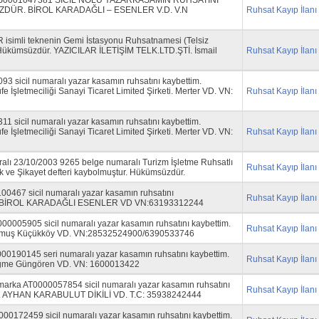
S0001047381 SİCİL NOLU YAZARKASAMIN RUHSATINI
DÜR. BİROL KARADAĞLI – ESENLER V.D. V.N
Ruhsat Kayıp İlanı
R isimli teknenin Gemi İstasyonu Ruhsatnamesi (Telsiz
Hükümsüzdür. YAZICILAR İLETİŞİM TELK.LTD.ŞTİ. İsmail
Ruhsat Kayıp İlanı
3 sicil numaralı yazar kasamın ruhsatını kaybettim.
 İşletmeciliği Sanayi Ticaret Limited Şirketi. Merter VD. VN:
Ruhsat Kayıp İlanı
1 sicil numaralı yazar kasamın ruhsatını kaybettim.
 İşletmeciliği Sanayi Ticaret Limited Şirketi. Merter VD. VN:
Ruhsat Kayıp İlanı
lı 23/10/2003 9265 belge numaralı Turizm İşletme Ruhsatlı
Ruhsat Kayıp İlanı
ek ve Şikayet defteri kaybolmuştur. Hükümsüzdür.
467 sicil numaralı yazar kasamın ruhsatını
Ruhsat Kayıp İlanı
r.BİROL KARADAĞLI ESENLER VD VN:63193312244
0005905 sicil numaralı yazar kasamın ruhsatını kaybettim.
Ruhsat Kayıp İlanı
umuş Küçükköy VD. VN:28532524900/6390533746
190145 seri numaralı yazar kasamın ruhsatını kaybettim.
Ruhsat Kayıp İlanı
ğme Güngören VD. VN: 1600013422
ka AT0000057854 sicil numaralı yazar kasamın ruhsatını
Ruhsat Kayıp İlanı
r. AYHAN KARABULUT DİKİLİ VD. T.C: 35938242444
0172459 sicil numaralı yazar kasamın ruhsatını kaybettim.