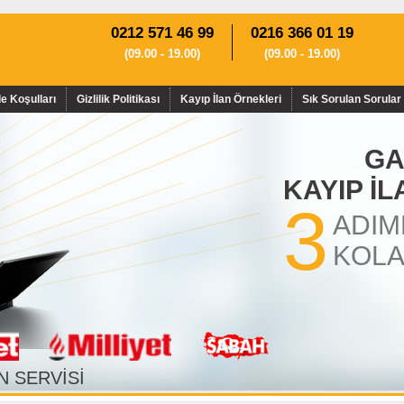
0212 571 46 99
0216 366 01 19
(09.00 - 19.00)
(09.00 - 19.00)
de Koşulları
Gizlilik Politikası
Kayıp İlan Örnekleri
Sık Sorulan Sorular
GA
KAYIP İ
3
ADIM
KOLA
N SERVİSİ