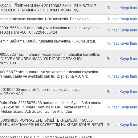
ŞKANLIĞINDAN ALINAN 20170362 SAYILI RUHSATIMIZ
Ruhsat Kayıp İlanı
ÜMSÜZDÜR. TAXİMPARK DÜRÜM HASAN TAŞ
nemin ruhsatını kaybettim. Hükümsüzdür. Enes Aslan
Ruhsat Kayıp İlanı
0015666 sicil numaralı yazar kasamın ruhsatını kaybettim.
Ruhsat Kayıp İlanı
se Atışalanı VD. TC: 52204636424
nemin Bağlama Kütüğü ruhsatını kaybettim. Hükümsüzdür.
Ruhsat Kayıp İlanı
0502257 sicil numaralı yazar kasamın ruhsatını kaybettim.
LDIZ VE ABDURRAHMAN YILDIZ ADİ ORTAKLIĞI
Ruhsat Kayıp İlanı
20758133
065877 sicil numaralı yazar kasamın ruhsatını kaybettim.
 mam. çanta ve ayakkabı san tic ltd şti Tuna VD. VN:
Ruhsat Kayıp İlanı
201902465 numaralı Telsiz ruhsatı kaybolmuştur,
Ruhsat Kayıp İlanı
mer ÖZKAYNAK
Dairesi’nin 22315075498 numaralı mükellefiyim. Beko marka,
19258 sicil numaralı yeni nesil ÖKC yazarkasama ait
Ruhsat Kayıp İlanı
 Hükümsüzdür.Adı Soyadı: Zülfiye Altundağ
5003H818 POYRAZ EFE İSİMLİ TEKNEME AİT 450550
Ü RUHSATNAMESİ Nİ KAYBETTİM.HÜKÜMSÜZDÜR.REMZİ
Ruhsat Kayıp İlanı