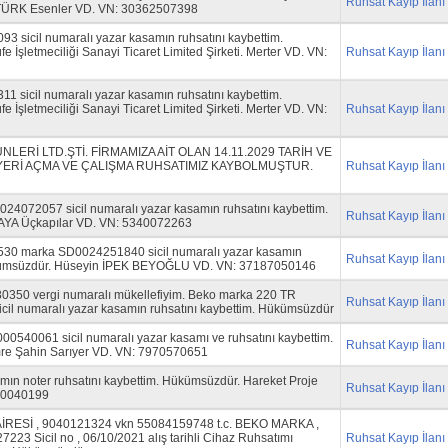
Ruhsat Kayıp İlanı
TÜRK Esenler VD. VN: 30362507398
3 sicil numaralı yazar kasamın ruhsatını kaybettim.
 İşletmeciliği Sanayi Ticaret Limited Şirketi. Merter VD. VN:
Ruhsat Kayıp İlanı
1 sicil numaralı yazar kasamın ruhsatını kaybettim.
 İşletmeciliği Sanayi Ticaret Limited Şirketi. Merter VD. VN:
Ruhsat Kayıp İlanı
LERİ LTD.ŞTİ. FİRMAMIZA AİT OLAN 14.11.2029 TARİH VE
İŞYERİ AÇMA VE ÇALIŞMA RUHSATIMIZ KAYBOLMUŞTUR.
Ruhsat Kayıp İlanı
4072057 sicil numaralı yazar kasamın ruhsatını kaybettim.
Ruhsat Kayıp İlanı
A Üçkapılar VD. VN: 5340072263
 marka SD0024251840 sicil numaralı yazar kasamın
Ruhsat Kayıp İlanı
ükümsüzdür. Hüseyin İPEK BEYOĞLU VD. VN: 37187050146
350 vergi numaralı mükellefiyim. Beko marka 220 TR
Ruhsat Kayıp İlanı
il numaralı yazar kasamın ruhsatını kaybettim. Hükümsüzdür
0540061 sicil numaralı yazar kasamı ve ruhsatını kaybettim.
Ruhsat Kayıp İlanı
e Şahin Sarıyer VD. VN: 7970570651
mın noter ruhsatını kaybettim. Hükümsüzdür. Hareket Proje
Ruhsat Kayıp İlanı
70040199
ESİ , 9040121324 vkn 55084159748 t.c. BEKO MARKA ,
23 Sicil no , 06/10/2021 alış tarihli Cihaz Ruhsatımı
Ruhsat Kayıp İlanı