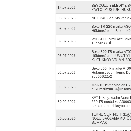
BEYOĞLU BELEDİYE BA
14.07.2026
ZAYİ OLMUŞTUR. HÜK
08.07.2026
NHD 340 Sea Stalker tek
Beko TR 220 marka AS000
08.07.2026
Hükümsüzdür. Bülent Kö
WHISTLE isimli özel tek
07.07.2026
Tuncer AYBİ
Beko 300 TR marka AT000
05.07.2026
Hükümsüzdür. UMUT YI
KÜÇÜKKÖY VD. VN: 89
Beko 300TR marka AT0000
02.07.2026
Hükümsüzdür. Torino Deri
8560062252
MARTO teknesine ait DZ 
01.07.2026
hükümsüzdür. Uğur Ta
KAYIP Başakşehir Vergi 
30.06.2026
220 TR model ve AS00002
ruhsatnamemi kaybettim.
TEKNE SERİ NO:TRISA4
30.06.2026
NOLU BAĞLAMA KÜTÜĞ
SUMMAK