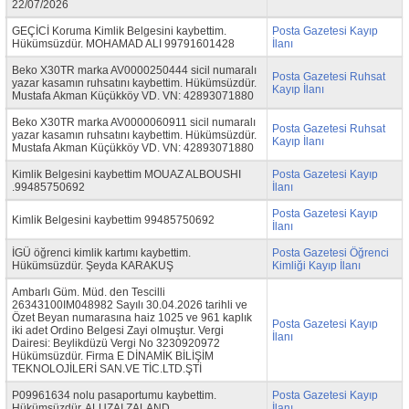
22/07/2026
GEÇİCİ Koruma Kimlik Belgesini kaybettim.
Posta Gazetesi Kayıp
Hükümsüzdür. MOHAMAD ALI 99791601428
İlanı
Beko X30TR marka AV0000250444 sicil numaralı
Posta Gazetesi Ruhsat
yazar kasamın ruhsatını kaybettim. Hükümsüzdür.
Kayıp İlanı
Mustafa Akman Küçükköy VD. VN: 42893071880
Beko X30TR marka AV0000060911 sicil numaralı
Posta Gazetesi Ruhsat
yazar kasamın ruhsatını kaybettim. Hükümsüzdür.
Kayıp İlanı
Mustafa Akman Küçükköy VD. VN: 42893071880
Kimlik Belgesini kaybettim MOUAZ ALBOUSHI
Posta Gazetesi Kayıp
.99485750692
İlanı
Posta Gazetesi Kayıp
Kimlik Belgesini kaybettim 99485750692
İlanı
İGÜ öğrenci kimlik kartımı kaybettim.
Posta Gazetesi Öğrenci
Hükümsüzdür. Şeyda KARAKUŞ
Kimliği Kayıp İlanı
Ambarlı Güm. Müd. den Tescilli
26343100IM048982 Sayılı 30.04.2026 tarihli ve
Özet Beyan numarasına haiz 1025 ve 961 kaplık
Posta Gazetesi Kayıp
iki adet Ordino Belgesi Zayi olmuştur. Vergi
İlanı
Dairesi: Beylikdüzü Vergi No 3230920972
Hükümsüzdür. Firma E DİNAMİK BİLİŞİM
TEKNOLOJİLERİ SAN.VE TİC.LTD.ŞTİ
P09961634 nolu pasaportumu kaybettim.
Posta Gazetesi Kayıp
Hükümsüzdür. ALUZAI ZALAND
İlanı