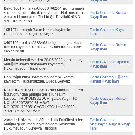
Beko 300TR marka AT0000468204 sicil numaralı
yazar kasamın ruhsatını kaybettim. Hükümsüzdür.
Posta Gazetesi Ruhsat
Atmaca Hipermarket Tic.Ltd.Şti. Beylikdüzü VD.
Kayıp İlanı
VN: 1031536860
195427 numaralı Basın Kartımı kaybettim.
Posta Gazetesi Kayıp
Hükümsüzdür. Yeşim YAKIŞIR
İlanı
34971924 pakalı A383463 belgenolu işmakinası
Posta Gazetesi Ruhsat
ruhsatı kayıptır hükümsüzdür Zafer transnakliye
Kayıp İlanı
san.tic.ltd.şti
Mersin üniversitesinden 20/05/2022 tarihli almış
Posta Gazetesi Diploma
olduğum lisans diplomamı kaybettim.
Kayıp İlanı
Hükümsüzdür. Nupel öner
Demiroğlu bilim üniversitesi öğrenci kartımı
Posta Gazetesi Öğrenci
kaybettim. Hükümsüzdür. Süeda Şenyüz
Kimliği Kayıp İlanı
KAYIP İLANI Kıyı Emniyet Genel Müdürlüğü gemi
İstasyonundan aldığım telsiz ruhsatımı
kaybettim.HÜKÜMSÜZDÜR. Şafak Yalçın TC
Posta Gazetesi Ruhsat
NO:13480072870 RUHSAT
Kayıp İlanı
NO:DZ201706051ÇAĞRI KODU:YMA 9020
YÜZER ARAÇ:AKYAM
Akdeniz Üniversitesi Mühendislik Fakültesi nden
Posta Gazetesi
aldığım geçici mezuniyet belgemi kaybettim.
Mezuniyet Belgesi Kayıp
Hükümsüzdür. Süreyya Türkoğlu
İlanı